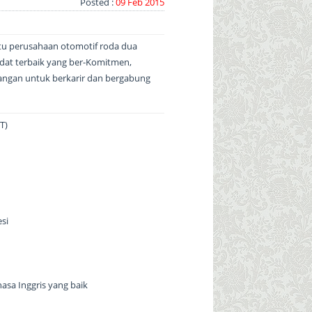
Posted :
09 Feb 2015
tu perusahaan otomotif roda dua
idat terbaik yang ber-Komitmen,
ntangan untuk berkarir dan bergabung
T)
si
sa Inggris yang baik