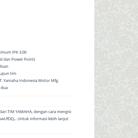
nimum IPK 3.00
el dan Power Point)
lisan
aupun tim
T. Yamaha Indonesia Motor Mfg.
a dua
 dari TIM YAMAHA, dengan cara mengisi
l/swUfDQ,.. Untuk informasi lebih lanjut