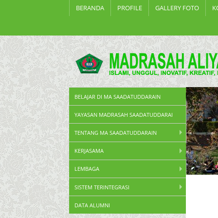
BERANDA
PROFILE
GALLERY FOTO
K
BELAJAR DI MA SAADATUDDARAIN
YAYASAN MADRASAH SAADATUDDARAI
TENTANG MA SAADATUDDARAIN
KERJASAMA
LEMBAGA
SISTEM TERINTEGRASI
DATA ALUMNI