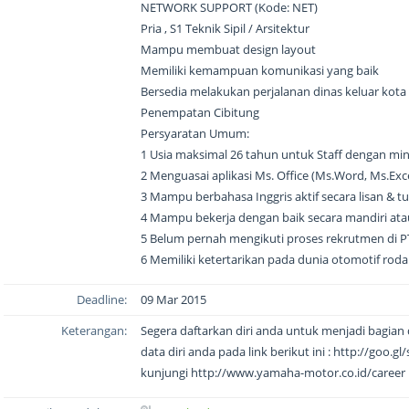
NETWORK SUPPORT (Kode: NET)
Pria , S1 Teknik Sipil / Arsitektur
Mampu membuat design layout
Memiliki kemampuan komunikasi yang baik
Bersedia melakukan perjalanan dinas keluar kota
Penempatan Cibitung
Persyaratan Umum:
1 Usia maksimal 26 tahun untuk Staff dengan mi
2 Menguasai aplikasi Ms. Office (Ms.Word, Ms.Exc
3 Mampu berbahasa Inggris aktif secara lisan & tu
4 Mampu bekerja dengan baik secara mandiri at
5 Belum pernah mengikuti proses rekrutmen di P
6 Memiliki ketertarikan pada dunia otomotif rod
Deadline:
09 Mar 2015
Keterangan:
Segera daftarkan diri anda untuk menjadi bagian
data diri anda pada link berikut ini : http://goo.g
kunjungi http://www.yamaha-motor.co.id/career