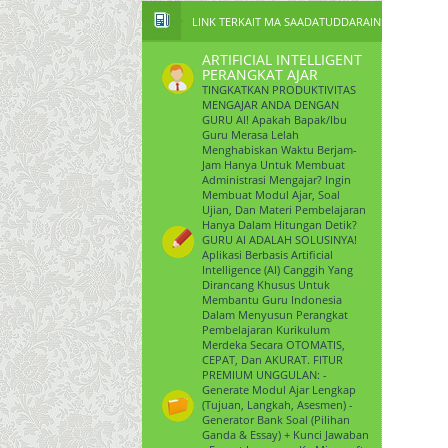
LINK TERKAIT MA SAADATUDDARAIN
ARTIFICIAL INTELLIGENT
PERANGKAT AJAR
TINGKATKAN PRODUKTIVITAS
MENGAJAR ANDA DENGAN
GURU AI! Apakah Bapak/Ibu
Guru Merasa Lelah
Menghabiskan Waktu Berjam-
Jam Hanya Untuk Membuat
Administrasi Mengajar? Ingin
Membuat Modul Ajar, Soal
Ujian, Dan Materi Pembelajaran
Hanya Dalam Hitungan Detik?
GURU AI ADALAH SOLUSINYA!
Aplikasi Berbasis Artificial
Intelligence (AI) Canggih Yang
Dirancang Khusus Untuk
Membantu Guru Indonesia
Dalam Menyusun Perangkat
Pembelajaran Kurikulum
Merdeka Secara OTOMATIS,
CEPAT, Dan AKURAT. FITUR
PREMIUM UNGGULAN: -
Generate Modul Ajar Lengkap
(Tujuan, Langkah, Asesmen) -
Generator Bank Soal (Pilihan
Ganda & Essay) + Kunci Jawaban